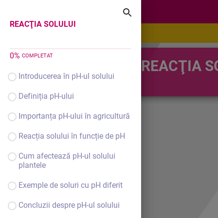
REACŢIA SOLULUI
REACŢIA SOLULUI
0
%
COMPLETAT
REACŢIA S
Introducerea în pH-ul solului
Definiția pH-ului
Importanța pH-ului în agricultură
Reacția solului în funcție de pH
Cum afectează pH-ul solului
plantele
Exemple de soluri cu pH diferit
Concluzii despre pH-ul solului