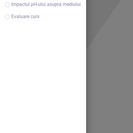
Impactul pH-ului asupra mediului
Evaluare curs
Bine ai venit.
Continuă