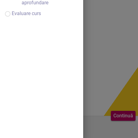
aprofundare
Evaluare curs
Continuă
Bine ai venit.