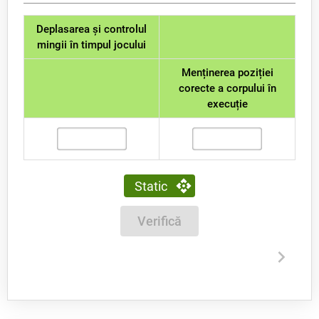
Deplasarea și controlul
mingii în timpul jocului
Menținerea poziției
corecte a corpului în
execuție
Static
Verifică