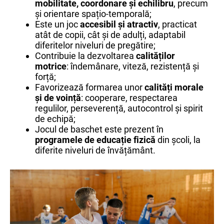
mobilitate, coordonare și echilibru
, precum
și orientare spațio-temporală;
Este un joc
accesibil și atractiv
, practicat
atât de copii, cât și de adulți, adaptabil
diferitelor niveluri de pregătire;
Contribuie la dezvoltarea
calităților
motrice
: îndemânare, viteză, rezistență și
forță;
Favorizează formarea unor
calități morale
și de voință
: cooperare, respectarea
regulilor, perseverență, autocontrol și spirit
de echipă;
Jocul de baschet este prezent în
programele de educație fizică
din școli, la
diferite niveluri de învățământ.