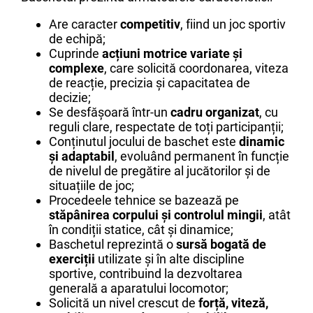
Are caracter
competitiv
, fiind un joc sportiv
de echipă;
Cuprinde
acțiuni motrice variate și
complexe
, care solicită coordonarea, viteza
de reacție, precizia și capacitatea de
decizie;
Se desfășoară într-un
cadru organizat
, cu
reguli clare, respectate de toți participanții;
Conținutul jocului de baschet este
dinamic
și adaptabil
, evoluând permanent în funcție
de nivelul de pregătire al jucătorilor și de
situațiile de joc;
Procedeele tehnice se bazează pe
stăpânirea corpului și controlul mingii
, atât
în condiții statice, cât și dinamice;
Baschetul reprezintă o
sursă bogată de
exerciții
utilizate și în alte discipline
sportive, contribuind la dezvoltarea
generală a aparatului locomotor;
Solicită un nivel crescut de
forță, viteză,