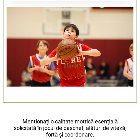
2. procedee de colaborare (pasarea
mingii);
3. procedee de finalizare (aruncarea la
1. procedee simple;
coș).
2. procedee combinate (succesiuni de
procedee tehnice)
Menționați o calitate motrică esențială
solicitată în jocul de baschet, alături de viteză,
forță și coordonare.