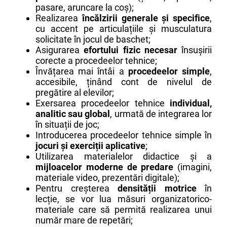
pasare, aruncare la coș);
Realizarea
încălzirii generale și specifice
,
cu accent pe articulațiile și musculatura
solicitate în jocul de baschet;
Asigurarea
efortului fizic necesar
însușirii
corecte a procedeelor tehnice;
Învățarea mai întâi a
procedeelor simple
,
accesibile, ținând cont de nivelul de
pregătire al elevilor;
Exersarea procedeelor tehnice
individual,
analitic sau global
, urmată de integrarea lor
în situații de joc;
Introducerea procedeelor tehnice simple în
jocuri și exerciții aplicative
;
Utilizarea materialelor didactice și a
mijloacelor moderne de predare
(imagini,
materiale video, prezentări digitale);
Pentru creșterea
densității motrice
în
lecție, se vor lua măsuri organizatorico-
materiale care să permită realizarea unui
număr mare de repetări;