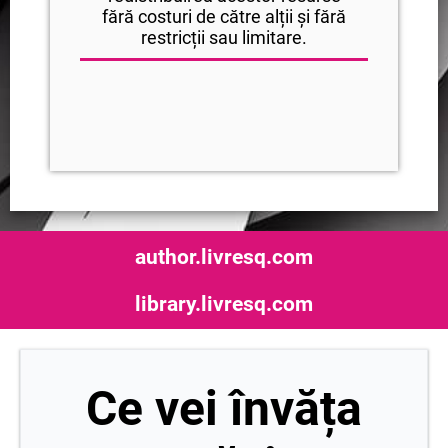
fără costuri de către alții și fără
restricții sau limitare.
author.livresq.com
library.livresq.com
Ce vei învăța