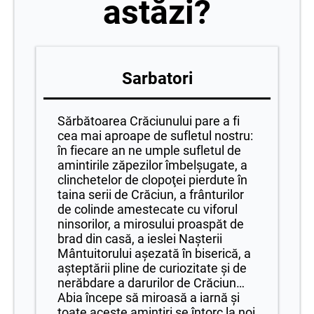
astăzi?
Sarbatori
Sărbătoarea Crăciunului pare a fi
cea mai aproape de sufletul nostru:
în fiecare an ne umple sufletul de
amintirile zăpezilor îmbelşugate, a
clinchetelor de clopoţei pierdute în
taina serii de Crăciun, a frânturilor
de colinde amestecate cu viforul
ninsorilor, a mirosului proaspăt de
brad din casă, a ieslei Naşterii
Mântuitorului aşezată în biserică, a
aşteptării pline de curiozitate şi de
nerăbdare a darurilor de Crăciun…
Abia începe să miroasă a iarnă şi
toate aceste amintiri se întorc la noi