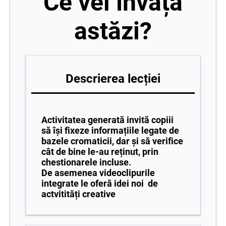
Ce vei învăța
astăzi?
Descrierea lecției
Activitatea generată invită copiii
să își fixeze informațiile legate de
bazele cromaticii, dar și să verifice
cât de bine le-au reținut, prin
chestionarele incluse.
De asemenea videoclipurile
integrate le oferă idei noi de
actvitități creative