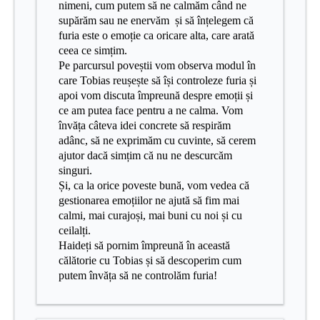
nimeni, cum putem să ne calmăm când ne
supărăm sau ne enervăm și să înțelegem că
furia este o emoție ca oricare alta, care arată
ceea ce simțim.
Pe parcursul poveștii vom observa modul în
care Tobias reușește să își controleze furia și
apoi vom discuta împreună despre emoții și
ce am putea face pentru a ne calma. Vom
învăța câteva idei concrete să respirăm
adânc, să ne exprimăm cu cuvinte, să cerem
ajutor dacă simțim că nu ne descurcăm
singuri.
Și, ca la orice poveste bună, vom vedea că
gestionarea emoțiilor ne ajută să fim mai
calmi, mai curajoși, mai buni cu noi și cu
ceilalți.
Haideți să pornim împreună în această
călătorie cu Tobias și să descoperim cum
putem învăța să ne controlăm furia!