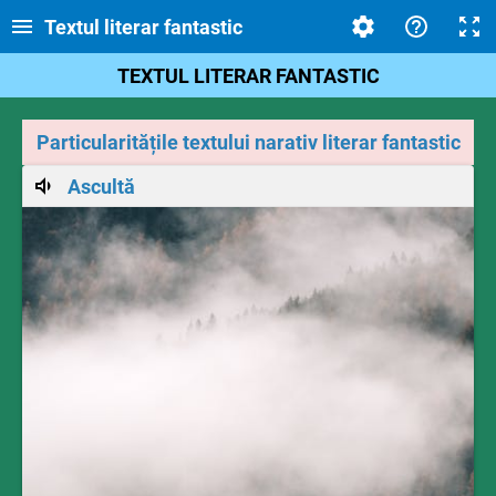
Textul literar fantastic
TEXTUL LITERAR FANTASTIC
Particularitățile textului narativ literar fantastic
Ascultă