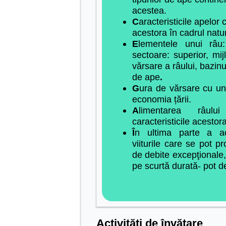
acestea.
C
aracteristicile apelor 
acestora în cadrul natur
E
lementele unui râu:
sectoare: superior, mijl
vărsare a râului, bazin
de ape
.
G
ura de vărsare cu un
economia țării.
A
limentarea râul
caracteristicile ace
stora
Î
n ultima parte a ac
viiturile care se pot pr
de debite excepţionale,
pe scurtă durată- pot d
Activități de învățare