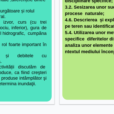
disciplinare specifice;
3.2. Sesizarea unor s
curgătoare și rolul
procese naturale;
al.
4.6.
Descrierea şi expl
 izvor, curs (cu trei
pe teren sau identific
ociu, inferior), gura de
5.4. Utilizarea unor me
ul hidrografic, cumpăna
specifice diferitelor di
 rol foarte importan
t în
analiza unor elemente a
ntextul mediului încon
ui și debitele cu
.
tivității discutăm de
oduce, ca fiind creşteri
 produse intâmplător şi
etermina inundaţii.