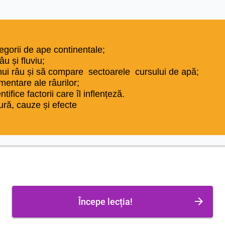
egorii de ape continentale;
u și fluviu;
nui râu și să compare sectoarele cursului de apă;
mentare ale râurilor;
tifice factorii care îl inflențeză.
ură, cauze și efecte
Începe lecția!