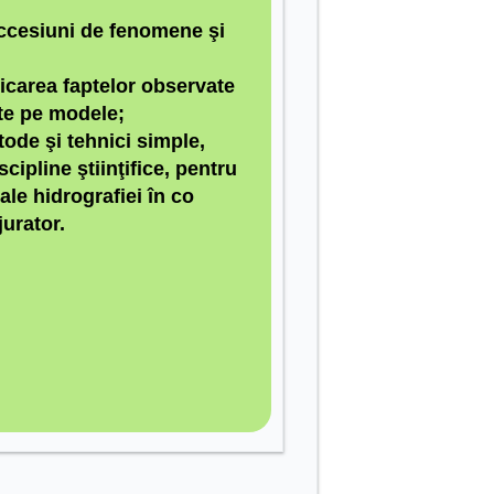
uccesiuni de fenomene şi
icarea faptelor observate
ate pe modele;
tode şi tehnici simple,
scipline ştiinţifice, pentru
le hidrografiei în co
jurat
or.