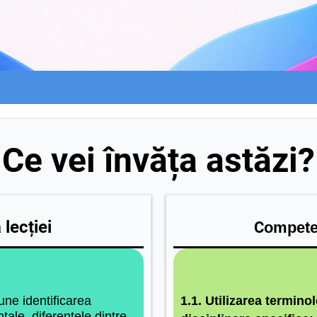
Ce vei învăța astăzi?
lecției
C
ompete
une identificarea
1
.1. Utilizarea terminol
ntale ,diferențele dintre