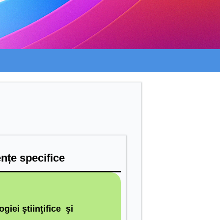
nțe specifice
ogiei ştiinţifice şi