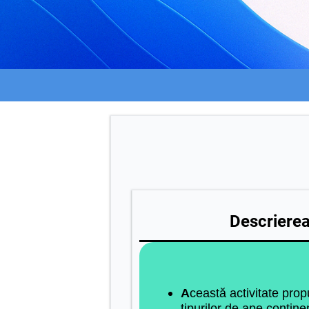
Descrierea 
A
ceastă activitate prop
tipurilor de ape contine