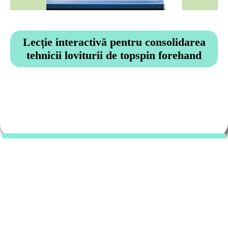
Lecție interactivă pentru consolidarea
tehnicii loviturii de topspin forehand