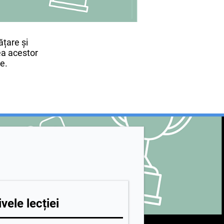
țare și
rea acestor
re.
vele lecției