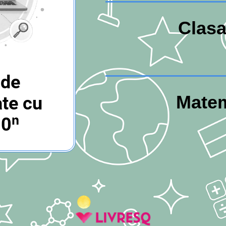
Clasa
 de
Matem
ate cu
10ⁿ