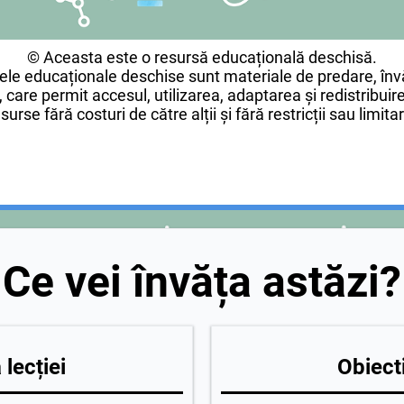
© Aceasta este o resursă educațională deschisă.
le educaționale deschise sunt materiale de predare, învă
 care permit accesul, utilizarea, adaptarea și redistribui
surse fără costuri de către alții și fără restricții sau limita
Ce vei învăța astăzi?
lecției
Obiecti