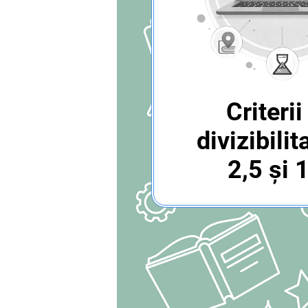
Criterii
divizibilit
2,5 şi 