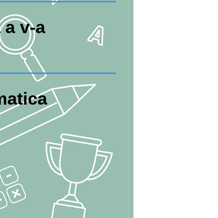
 a v-a
atica