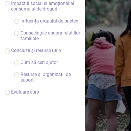
Impactul social și emoțional al
consumului de droguri
Influența grupului de prieteni
Consecințele asupra relațiilor
familiale
Concluzii și resurse utile
Cum să ceri ajutor
Resurse și organizații de
suport
Evaluare curs