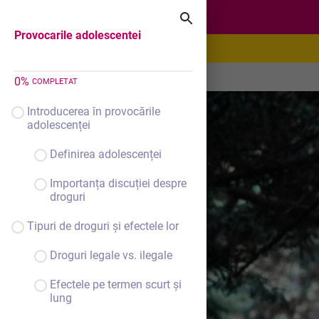
Provocarile adolescentei
Provocarile adolescentei
0
%
COMPLETAT
Introducerea în provocările
adolescenței
Definirea adolescenței
Importanța discuției despre
droguri
Tipuri de droguri și efectele lor
Droguri legale vs. ilegale
Efectele pe termen scurt și
lung