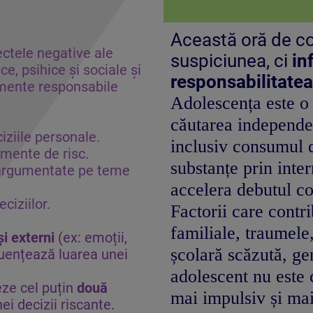
Această oră de co
ectele negative ale
suspiciunea, ci
in
e, psihice și sociale și
responsabilitate
amente responsabile
Adolescența este o
căutarea independe
ciziile personale.
inclusiv consumul d
mente de risc.
substanțe prin inter
 argumentate pe teme
accelera debutul c
ciziilor.
Factorii care contr
familiale, traumele
și externi
(ex: emoții,
școlară scăzută, ge
fluențează luarea unei
adolescent nu este 
eze cel puțin
două
mai impulsiv și mai
ei decizii riscante.