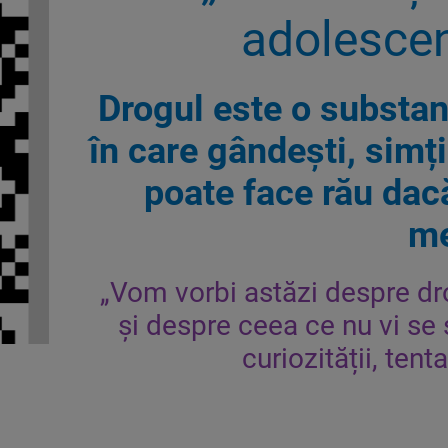
adolescen
Drogul este o substan
în care gândești, simți
poate face rău dacă
me
„Vom vorbi astăzi despre dro
și despre ceea ce nu vi se
curiozității, tenta