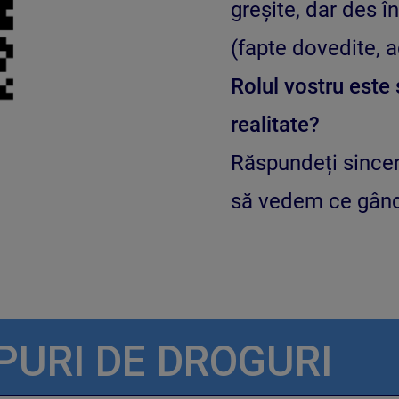
greșite, dar des înt
(fapte dovedite, 
Rolul vostru este 
realitate?
Răspundeți sincer
să vedem ce gând
IPURI DE DROGURI