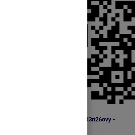
https://www.menti.com/alvpd3n26ovy -
17766308