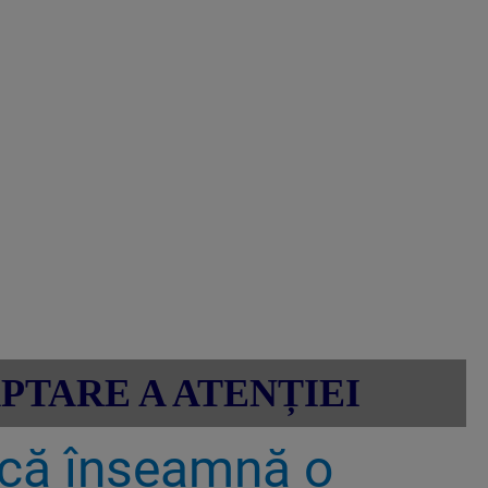
APTARE A ATENȚIEI
 că înseamnă o