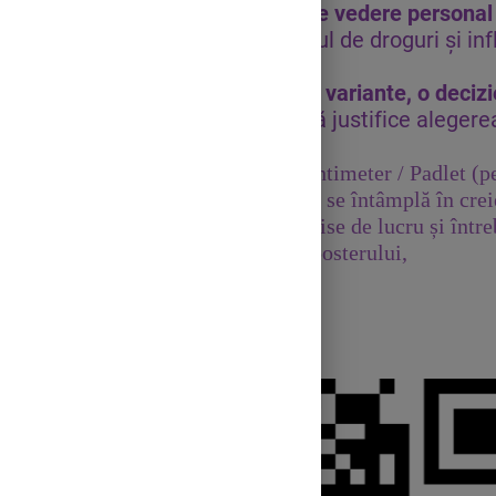
Să formuleze un punct de vedere persona
sau oral, privind consumul de droguri și inf
asupra deciziilor.
Să aleagă, din mai multe variante, o deciz
context problematic și să justifice alegere
propriu
.
Strategia didactică:
Mentimeter / Padlet (p
Videoclip educațional: „Ce se întâmplă în cre
droguri”,
Studiu de caz ,
Fise de lucru și într
stickere pentru realizarea posterului,