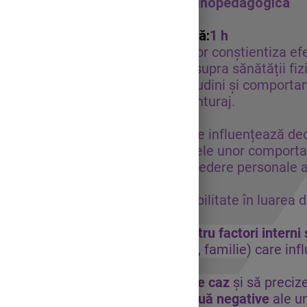
Disciplina:
Consiliere psihopedagogica
Clasa:
a-VII-a
Număr ore pe săptămână:
1 h
Obiective cadru:
Elevii vor conștientiza ef
consumului de droguri asupra sănătății fizic
vor învăța să adopte atitudini și comport
față de propria viață și anturaj.
Obiective de referință:
- Să identifice factori care influențează de
- Să analizeze consecințele unor comporta
- Să exprime puncte de vedere personale
de viață.
- Să manifeste responsabilitate în luarea de
Obiective operaționale:
Să identifice cel puțin patru factori interni 
valori personale, prieteni, familie) care in
decizii.
Să analizeze trei studii de caz
și să preciz
consecințe pozitive și două negative
ale un