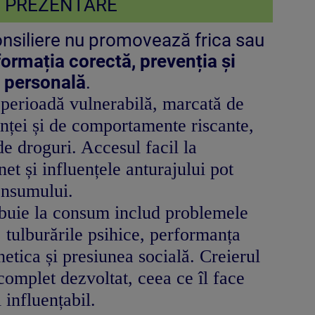
PREZENTARE
nsiliere nu promovează frica sau
formația corectă, prevenția și
a personală
.
 perioadă vulnerabilă, marcată de
nței și de comportamente riscante,
e droguri. Accesul facil la
net și influențele anturajului pot
onsumului.
ibuie la consum includ problemele
, tulburările psihice, performanța
netica și presiunea socială. Creierul
complet dezvoltat, ceea ce îl face
 influențabil.