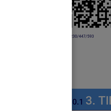
https://wordwall.net/play/94230/447/593
3. T