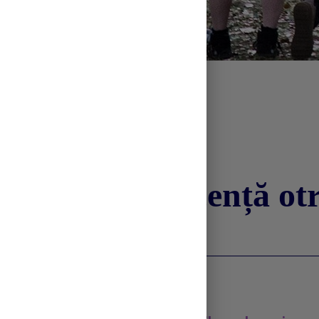
Adolescență otr
droguri