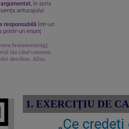
l argumentat
, în scris
luența anturajului
ie responsabilă
într-un
a printr-un enunț
entru brainstorming),
ierul tău când consumi
ebări deschise,
Afișe,
1. EXERCIȚIU DE C
„Ce credeți