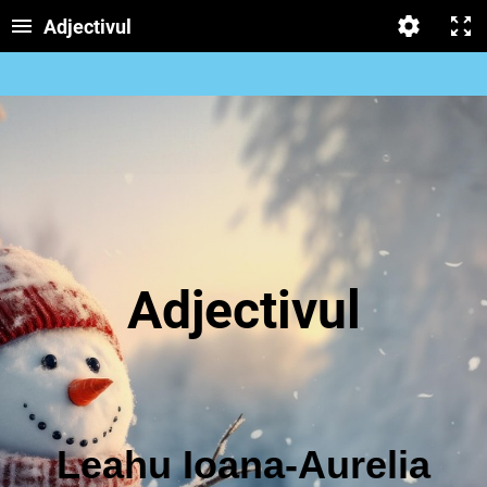
Adjectivul
Adjectivul
Leahu Ioana-Aurelia