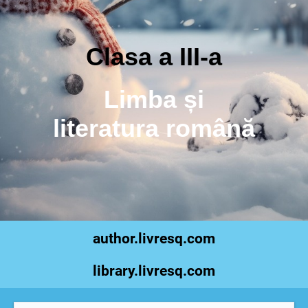
Clasa a III-a
Limba și
literatura română
author.livresq.com
library.livresq.com