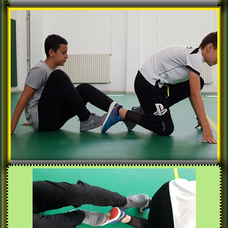
Startul de jos ,necesită un dispozitiv -
BLOCSTART
În cazul în care nu dispunem în școală de
blocstart , folosim un coleg!