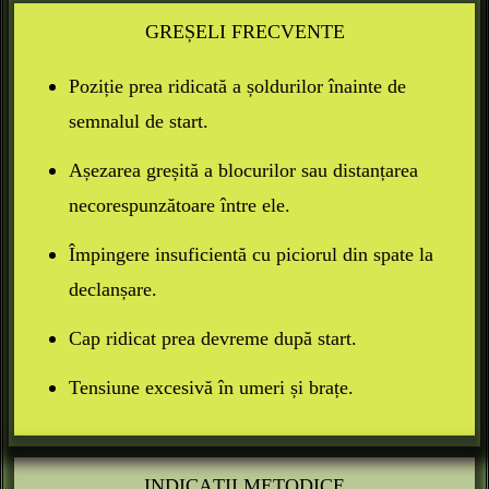
mâini, corpul se propulsează înainte. Primii
GREȘELI FRECVENTE
pași sunt rapizi și de mică amplitudine , corpul
înclinat pentru a câștiga viteză și a se lansa
Poziție prea ridicată a șoldurilor înainte de
eficient în alergare.
semnalul de start.
Așezarea greșită a blocurilor sau distanțarea
necorespunzătoare între ele.
Împingere insuficientă cu piciorul din spate la
declanșare.
Cap ridicat prea devreme după start.
Tensiune excesivă în umeri și brațe.
INDICAȚII METODICE