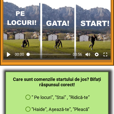
00:00
00:56
Care sunt comenzile startului de jos? Bifați
răspunsul corect!
” Pe locuri”, ”Stai” , ”Ridică-te”
”Haide”, Așează-te”, ”Pleacă”