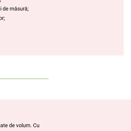
i de măsură;
or;
tate de volum. Cu