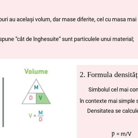
uri au același volum, dar mase diferite, cel cu masa ma
spune ”cât de înghesuite” sunt particulele unui material;
2. Formula densităț
Simbolul cel mai comun
în contexte mai simple s
Densitatea se calcule
= m/V
Ƿ