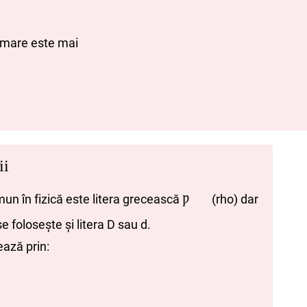
i mare este mai
ii
 în fizică este litera grecească
(rho) dar
Ƿ
e folosește și litera D sau d.
ază prin: