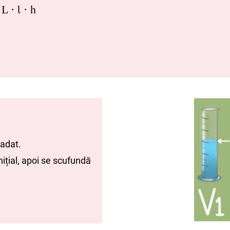
L · Ɩ · h
radat.
ițial, apoi se scufundă