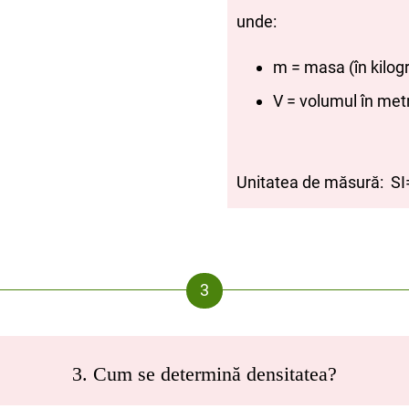
unde:
m = masa (în kilo
V = volumul în met
Unitatea de măsură: SI
3. Cum se determină densitatea?