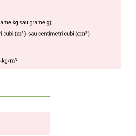
grame
kg
sau grame
g
);
m
³)
cm
³
)
ri cubi
(
sau centimetri cubi
(
m
³
=kg/