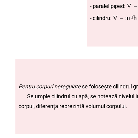
V = 
- paralelipiped:
V =
πг²h
- cilindru:
Pentru corpuri neregulate
se folosește cilindrul g
Se umple cilindrul cu apă, se notează nivelul in
corpul, diferența reprezintă volumul corpului.