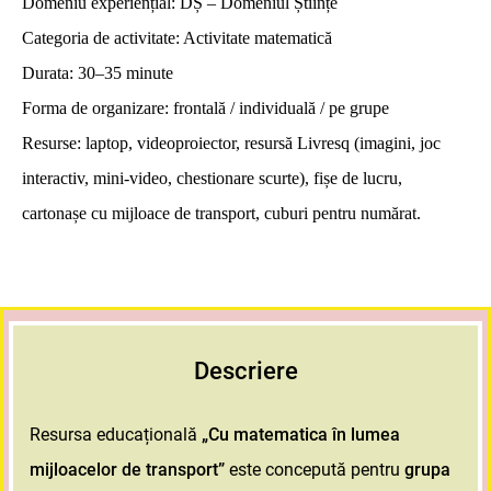
Domeniu experiențial:
DȘ – Domeniul Științe
Categoria de activitate:
Activitate matematică
Durata:
30–35 minute
Forma de organizare:
frontală / individuală / pe grupe
Resurse:
laptop, videoproiector, resursă Livresq (imagini, joc
interactiv, mini-video, chestionare scurte), fișe de lucru,
cartonașe cu mijloace de transport, cuburi pentru numărat.
Descriere
Resursa educațională
„Cu matematica în lumea
mijloacelor de transport”
este concepută pentru
grupa