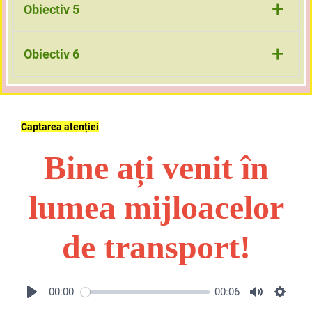
rezolve situații simple de adunare/scădere cu suport vizual;
+
Obiectiv 5
relaționeze poziții spațiale (față/spate, sus/jos, înainte/
+
Obiectiv 6
înapoi);
utilizeze resursa Livresq pentru a răspunde la întrebări
interactive.
Captarea atenției
Bine ați venit în
lumea mijloacelor
de transport!
00:00
00:06