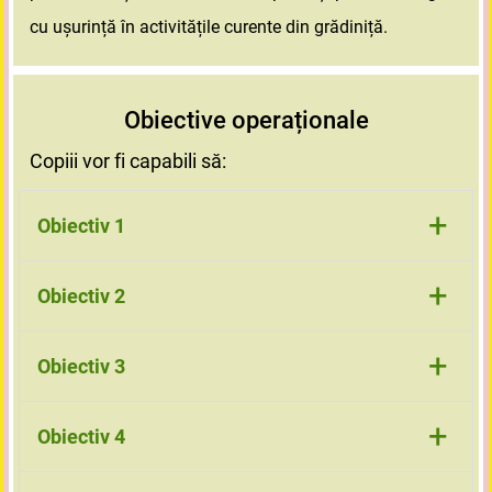
cu ușurință în activitățile curente din grădiniță.
Obiective operaționale
Copiii vor fi capabili să:
+
Obiectiv 1
recunoască și numească diferite mijloace de
+
Obiectiv 2
transport;
clasifice mijloacele de transport după un criteriu (unde
+
Obiectiv 3
circulă, mărime, număr de roți etc.);
numere corect obiecte până la 10 (roți, geamuri, pasageri
+
Obiectiv 4
etc.);