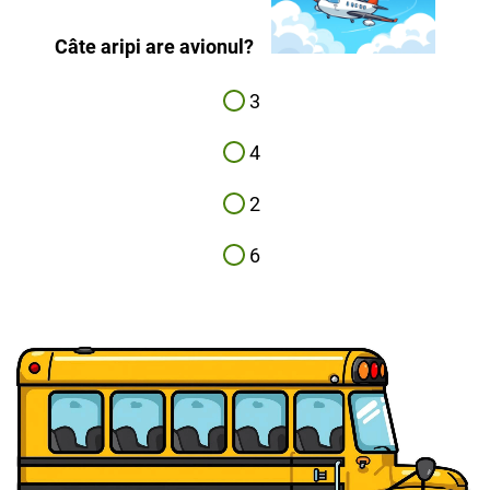
Câte aripi are avionul?
3
4
2
6