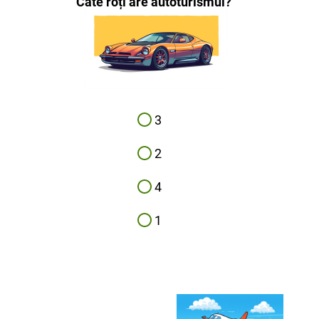
Câte roți are autoturismul?
3
2
4
1