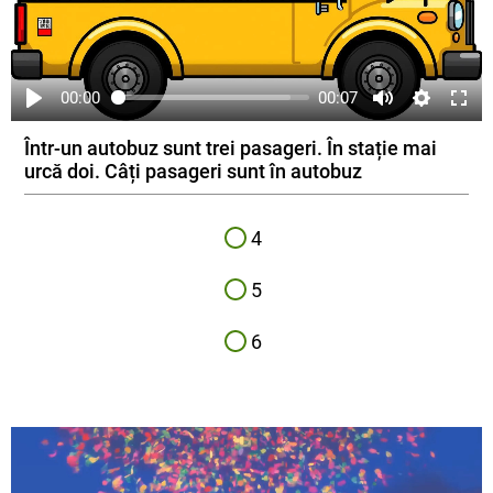
00:00
00:07
Într-un autobuz sunt trei pasageri. În stație mai
urcă doi. Câți pasageri sunt în autobuz
4
5
6