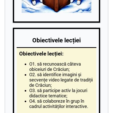
Obiectivele lecției
Obiectivele lecției:
O1. să recunoască câteva
obiceiuri de Crăciun;
O2. să identifice imagini și
secvențe video legate de tradiții
de Crăciun;
O3. să participe activ la jocuri
didactice tematice;
O4. să colaboreze în grup în
cadrul activităților interactive.