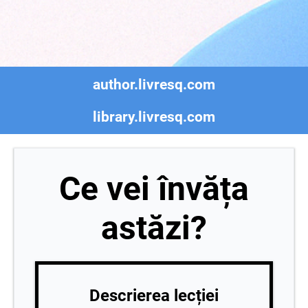
author.livresq.com
library.livresq.com
Ce vei învăța
astăzi?
Descrierea lecției