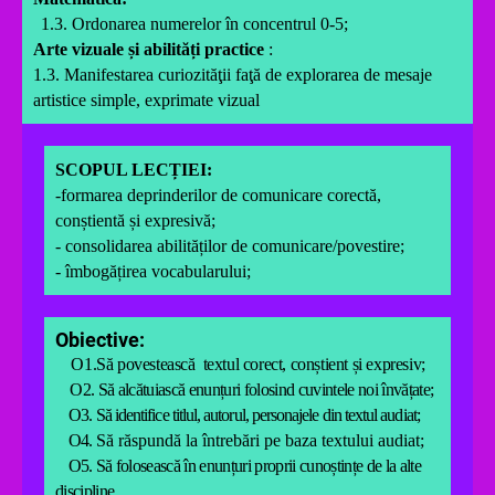
1.3. Ordonarea numerelor în concentrul 0-5;
Arte vizuale și abilități practice
:
1.3. Manifestarea curiozităţii faţă de explorarea de mesaje
artistice simple, exprimate vizual
SCOPUL LECȚIEI:
-
formarea deprinderilor de comunicare corect
ă
,
conștientă și expresivă;
- consolidarea abilităților de comunicare/povestire;
- îmbogățirea vocabularului;
Obiective:
O1.Să povesteasc
ă
textul corect, conștient și expresiv;
O2. Să alcătuiască enunțuri folosind cuvintele noi învățate;
O3.
Să
identifice titlul, autorul, personajele din textul audiat
;
O4.
Să răspundă la întrebări pe baza textului audiat;
O5.
Să folosească în enunțuri proprii cunoștințe de la alte
discipline.