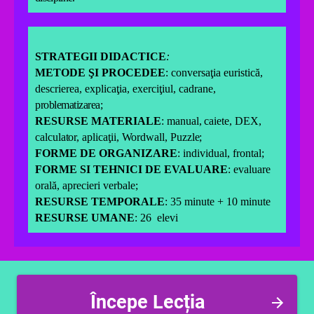
STRATEGII DIDACTICE
:
METODE ŞI PROCEDEE
:
conversaţia euristică,
descrierea, explicaţia, exerciţiul, cadrane,
problematizarea
;
RESURSE MATERIALE
:
manual, caiete, DEX,
calculator, aplica
ţ
ii, Wordwall, Puzzle
;
FORME DE ORGANIZARE
: individual, frontal;
FORME SI TEHNICI DE EVALUARE
: evaluare
orală, aprecieri verbale
;
RESURSE TEMPORALE
:
35 minute + 10 minute
RESURSE UMANE
: 26 elevi
Începe Lecția