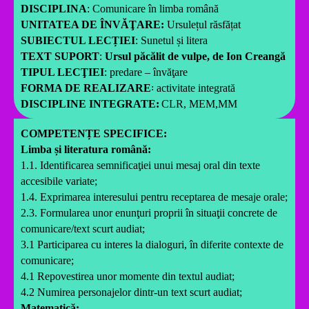
DISCIPLINA
: Comunicare în limba română
UNITATEA DE ÎNVĂŢARE:
Ursulețul răsfățat
SUBIECTUL LECȚIEI
: Sunetul și litera
TEXT SUPORT
:
Ursul păcălit de vulpe, de Ion Creangă
TIPUL LECŢIEI
: predare – învăţare
FORMA DE REALIZARE
꞉ activitate integrată
DISCIPLINE INTEGRATE:
CLR, MEM,MM
COMPETENȚE SPECIFICE:
Limba și literatura română:
1.1. Identificarea semnificaţiei unui mesaj oral din texte
accesibile variate;
1.4. Exprimarea interesului pentru receptarea de mesaje orale;
2.3. Formularea unor enunţuri proprii în situaţii concrete de
comunicare/text scurt audiat;
3.1 Participarea cu interes la dialoguri, în diferite contexte de
comunicare;
4.1 Repovestirea unor momente din textul audiat;
4.2 Numirea personajelor dintr-un text scurt audiat;
Matematică: