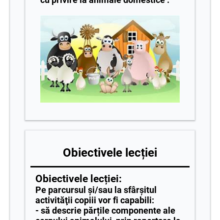
Obiectivele lecției
Obiectivele lecției:
Pe parcursul şi/sau la sfârşitul
activităţii copiii vor fi capabili:
- să descrie părțile componente ale