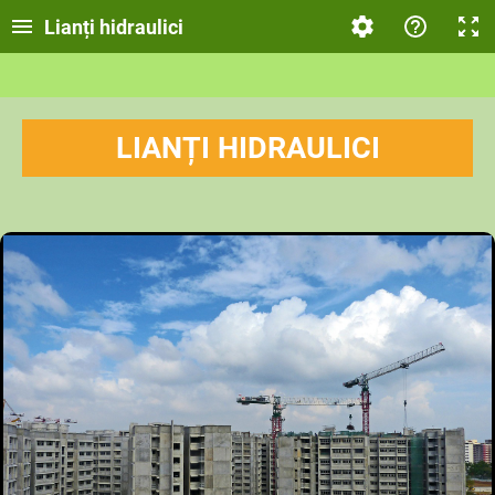
Lianți hidraulici
LIANȚI HIDRAULICI