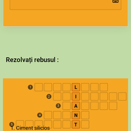
Rezolvați rebusul :
L
1
I
2
A
3
N
4
T
5
1. Ciment silicios