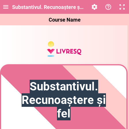
Substantivul. Recunoaștere și feluri
Course Name
Substantivul.
Recunoaștere și
fel