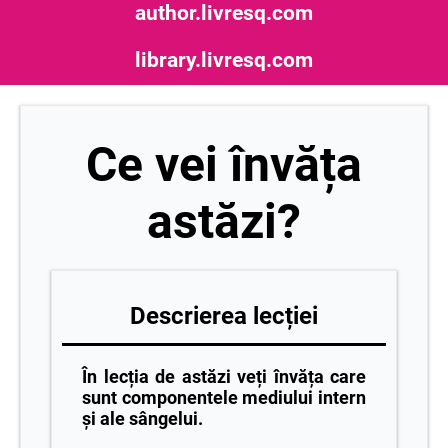
author.livresq.com
library.livresq.com
Ce vei învăța
astăzi?
Descrierea lecției
În lecția de astăzi veți învăța care
sunt componentele mediului intern
și ale sângelui.