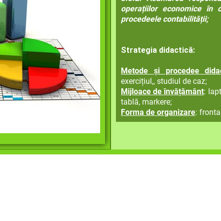
operațiilor economice în co
procedeele contabilității;
Strategia didactică:
Metode și procedee didac
exercițiul,, studiul de caz;
Mijloace de învățământ
: lap
tablă, markere;
Forma de organizare
: fronta