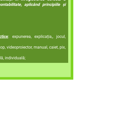
ntabilitate, aplicând principiile și
tice
: expunerea, explicația,, jocul,
top, videoproiector, manual, caiet, pix,
lă, individuală;