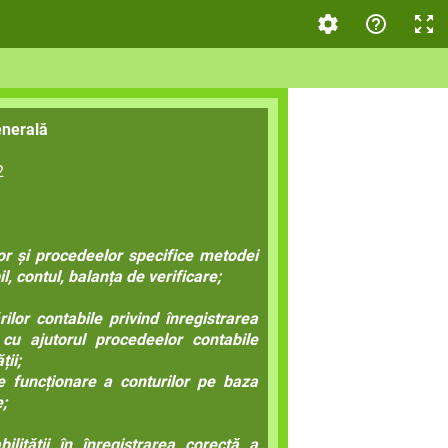
enerală
2
lor și procedeelor specifice metodei
il, contul, balanța de verificare;
ilor contabile privind înregistrarea
e cu ajutorul procedeelor contabile
ții;
de funcționare a conturilor pe baza
;
lității în înregistrarea corectă a