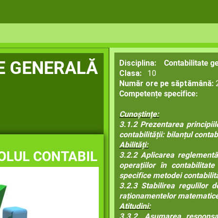
E GENERALĂ
Disciplina:
Contabilitate g
Clasa:
10
Număr ore pe săptămână:
Competențe specifice:
Cunoștințe:
3.1.2 Prezentarea principii
contabilității: bilanțul contab
Abilități:
OLUL CONTABIL
3.2.2 Aplicarea reglementăr
operațiilor în contabilitat
specifice metodei contabilită
3.2.3 Stabilirea regulilor 
raționamentelor matematice
Atitudini:
3.3.2. Asumarea responsabi