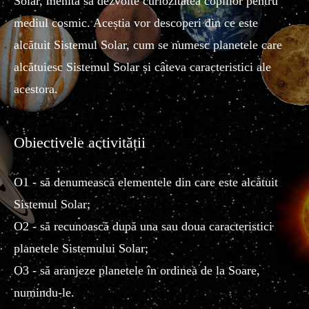
Solar, menită să dezvolte curiozitatea copiilor pentru
mediul cosmic. Aceștia vor descoperi din ce este
alcătuit Sistemul Solar, cum se numesc planetele care
alcătuiesc Sistemul Solar și câteva caracteristici ale
acestora.
Obiectivele activității
O1 - să denumească elementele din care este alcătuit
Sistemul Solar;
O2 - să recunoască după una sau doua caracteristici
planetele Sistemului Solar;
O3 - să aranjeze planetele în ordinea de la Soare,
numindu-le.