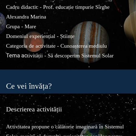
Cadru didactic - Prof. educație timpurie Sîrghe
Alexandra Marina
Grupa - Mare
Domeniul experiențial - Științe
i
Categoria de activitate - Cunoașterea mediulu
Tema ac
tivității - Să descoperim Sistemul Solar
Ce vei învăța?
Descrierea activității
Activitatea propune o călătorie imaginară în Sistemul