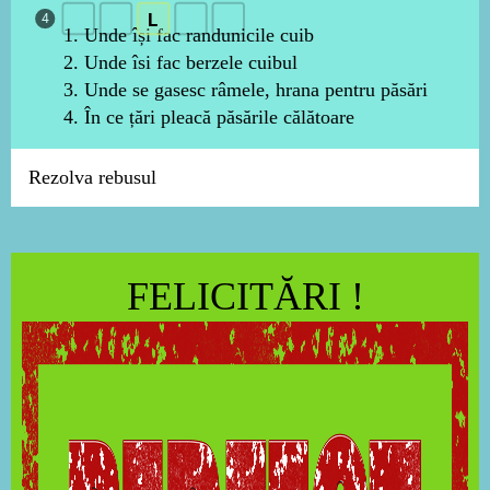
L
4
1. Unde își fac randunicile cuib
2. Unde îsi fac berzele cuibul
3. Unde se gasesc râmele, hrana pentru păsări
4. În ce țări pleacă păsările călătoare
Rezolva rebusul
FELICITĂRI !