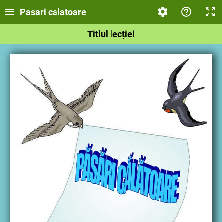
Pasari calatoare
Titlul lecției