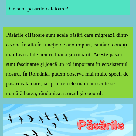
Ce sunt păsările călătoare?
Păsările călătoare sunt acele păsări care migrează dintr-
o zonă în alta în funcție de anotimpuri, căutând condiții
mai favorabile pentru hrană și cuibărit. Aceste păsări
sunt fascinante și joacă un rol important în ecosistemul
nostru. În România, putem observa mai multe specii de
păsări călătoare, iar printre cele mai cunoscute se
numără barza, rândunica, sturzul și cocorul.