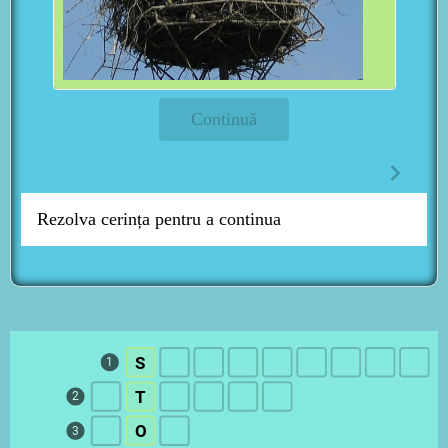
Continuă
Rezolva cerința pentru a continua
S
1
T
2
O
3