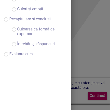
Culori și emoții
Recapitulare și concluzii
Culoarea ca formă de
exprimare
Întrebări și răspunsuri
Evaluare curs
Bine ai venit. Urmărește cu atenție ce vei
învăța în această oră.
Continuă