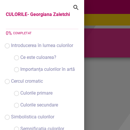
CULORILE- Georgiana Zaletchi
CULORILE- Georgiana Zaletchi
0
%
COMPLETAT
CULORILE
Introducerea în lumea culorilor
Ce este culoarea?
Importanța culorilor în artă
Cercul cromatic
Culorile primare
Culorile secundare
Simbolistica culorilor
Semnificația culorilor