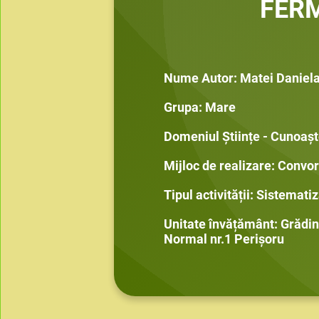
FER
Nume Autor: Matei Daniel
Grupa: Mare
Domeniul Științe - Cunoaș
Mijloc de realizare: Convor
Tipul activității: Sistemati
Unitate învățământ: Grădi
Normal nr.1 Perișoru