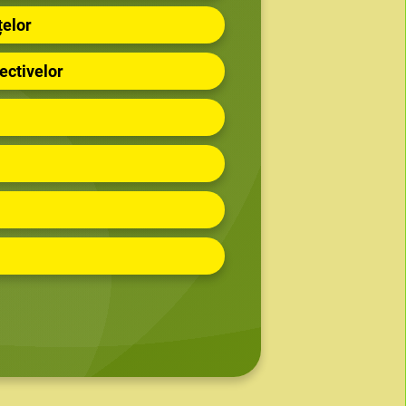
țelor
ectivelor