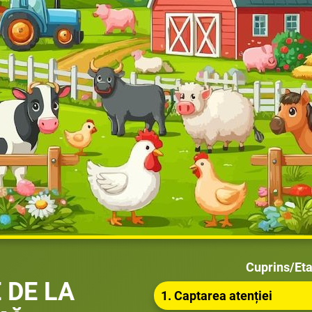
Cuprins/Etap
 DE LA
1. Captarea atenției