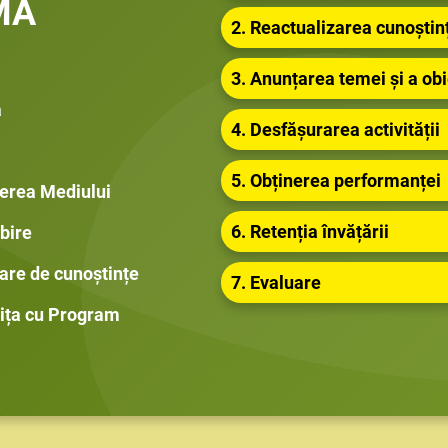
MĂ
2. Reactualizarea cunoștin
3. Anunțarea temei și a obi
a
4. Desfășurarea activității
5. Obținerea performanței
terea Mediului
6. Retenția învățării
bire
zare de cunoștințe
7. Evaluare
nița cu Program