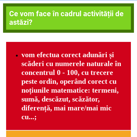
Ce vom face în cadrul activității de
astăzi?
vom efectua
corect adun
ă
ri
ș
i
sc
ă
deri cu numerele naturale
î
n
concentrul 0 - 100, cu trecere
peste ordin, oper
â
nd corect cu
no
ț
iunile matematice: termeni,
sum
ă
, desc
ă
zut, sc
ă
z
ă
tor,
diferen
ță
, mai mare/mai mic
cu...;