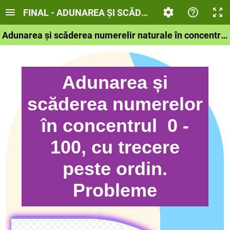
FINAL - ADUNAREA ȘI SCĂDEREA NUMERELOR ÎN
Adunarea și scăderea numerelir naturale în concentrul 0 - 100, c u trecere peste ordin
Adunarea și
scăderea numerelor
în concentrul 0 -
100, cu trecere
peste ordin.
Probleme