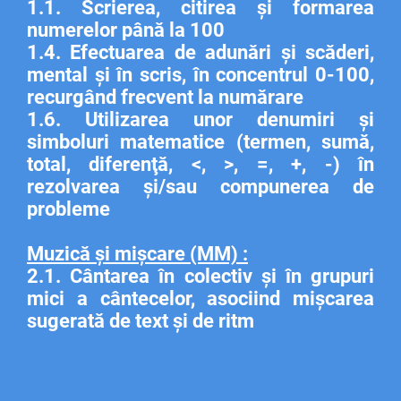
1.1. Scrierea, citirea şi formarea
numerelor până la 100
1.4. Efectuarea de adunări şi scăderi,
mental şi în scris, în concentrul 0-100,
recurgând frecvent la numărare
1.6. Utilizarea unor denumiri şi
simboluri matematice (termen, sumă,
total, diferenţă, <, >, =, +, -) în
rezolvarea şi/sau compunerea de
probleme
Muzică și mișcare (MM) :
2.1. Cântarea în colectiv şi în grupuri
mici a cântecelor, asociind mişcarea
sugerată de text şi de ritm