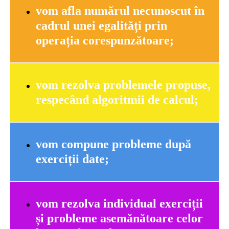
vom
afla numărul necunoscut în
cadrul unei egalități prin
operația corespunzătoare
;
vom rezolva problemele propuse,
respecând algoritmii de calcul;
vom
compune probleme după
exerciții date;
vom rezolva individual exerciții
și probleme asemănătoare celor