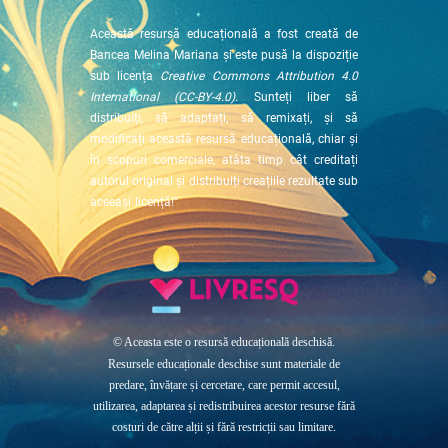
Această resursă educațională a fost creată de
Bancea Melina Mariana și este pusă la dispoziție
sub licența
Creative Commons Attribution
4.0
International (CC-BY-4.0).
Sunteți liber să
distribuiți, să adaptați, să remixați, și să
modificați această resursă educațională, chiar și
în scopuri comerciale, atâta timp cât creditați
autorul original și distribuiți creațiile rezultate sub
aceeași
licență!”
© Aceasta este o resursă educațională deschisă.
Resursele educaționale deschise sunt materiale de
predare, învățare și cercetare, care permit accesul,
utilizarea, adaptarea și redistribuirea acestor resurse fără
costuri de către alții și fără restricții sau limitare
.