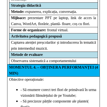
Strategia didactică
Metode:
expunerea, explicația, conversația.
Mijloace:
prezentare PPT pe laptop, link de acces la
Canva, WordArt, florărie, plantă- floare, coș cu flori.
Forme de organizare:
frontal virtual.
Activitatea pedagogică propusă
Captarea atenției preșcolarilor și introducerea în tematică
prin intermediul muzicii.
Metode de evaluare
Observarea sistematică a comportamentului
MOMENTUL 4. – OBȚINERA PERFORMANȚEI (4
MIN)
Obiective operaționale:
- Să enumere corect trei flori de primăvară în urma
vizionării filmulețului de pe Youtube;
- Să precizeze părțile componente ale plantei(
florii);