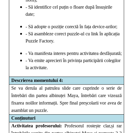
- Să identifice cel puțin o floare după însușirile
date;
- Să adopte o poziție corectă în fața device-urilor;
- Să asambleze corect puzzle-ul cu link în aplicația
Puzzle Factory.
- Va manifesta interes pentru activitatea desfășurată;
- Va emite aprecieri în privința participării colegilor
la activitate.
Descrierea momentului 4:
Se va derula al patrulea slide care cuprinde o serie de
întrebări din partea albinuței Maya, întrebări care vizează
fixarea noillor informații. Spre final preșcolarii vor avea de
asamblat un puzzle.
Conținuturi
Activitatea profesorului:
Profesorul rostește clar,și rar