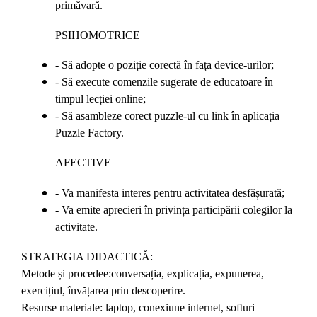
primăvară.
PSIHOMOTRICE
- Să adopte o poziție corectă în fața device-urilor;
- Să execute comenzile sugerate de educatoare în
timpul lecției online;
- Să asambleze corect puzzle-ul cu link în aplicația
Puzzle Factory.
AFECTIVE
- Va manifesta interes pentru activitatea desfășurată;
- Va emite aprecieri în privința participării colegilor la
activitate.
STRATEGIA DIDACTICĂ:
Metode și procedee:conversația, explicația, expunerea,
exercițiul, învățarea prin descoperire.
Resurse materiale: laptop, conexiune internet, softuri