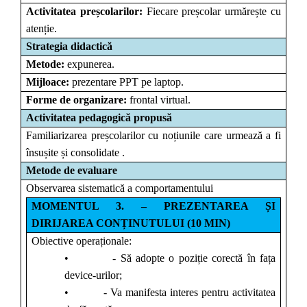
Activitatea preșcolarilor:
Fiecare preșcolar urmărește cu
atenție.
Strategia didactică
Metode:
expunerea.
Mijloace:
prezentare PPT pe laptop.
Forme de organizare:
frontal virtual.
Activitatea pedagogică propusă
Familiarizarea preșcolarilor cu noțiunile care urmează a fi
însușite și consolidate .
Metode de evaluare
Observarea sistematică a comportamentului
MOMENTUL 3. – PREZENTAREA ȘI
DIRIJAREA CONȚINUTULUI (10 MIN)
Obiective operaționale:
• - Să adopte o poziție corectă în fața
device-urilor;
• - Va manifesta interes pentru activitatea