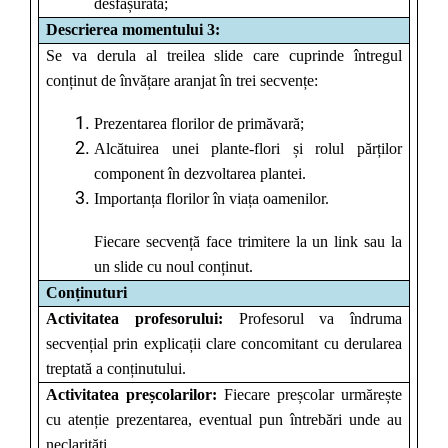
desfășurată;
Descrierea momentului 3:
Se va derula al treilea slide care cuprinde întregul
conținut de învățare aranjat în trei secvențe:
Prezentarea florilor de primăvară;
Alcătuirea unei plante-flori și rolul părților
component în dezvoltarea plantei.
Importanța florilor în viața oamenilor.
Fiecare secvență face trimitere la un link sau la
un slide cu noul conținut.
Conținuturi
Activitatea profesorului:
Profesorul va îndruma
secvențial prin explicații clare concomitant cu derularea
treptată a conținutului.
Activitatea preșcolarilor:
Fiecare preșcolar urmărește
cu atenție prezentarea, eventual pun întrebări unde au
neclarități.