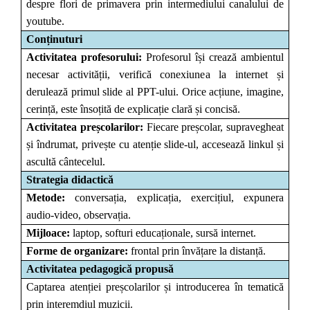
despre flori de primavera prin intermediului canalului de
youtube.
Conținuturi
Activitatea profesorului:
Profesorul își crează ambientul
necesar activității, verifică conexiunea la internet și
derulează primul slide al PPT-ului. Orice acțiune, imagine,
cerință, este însoțită de explicație clară și concisă.
Activitatea preșcolarilor:
Fiecare preșcolar, supravegheat
și îndrumat, privește cu atenție slide-ul, accesează linkul și
ascultă cântecelul.
Strategia didactică
Metode:
conversația, explicația, exercițiul, expunera
audio-video, observația.
Mijloace:
laptop, softuri educaționale, sursă internet.
Forme de organizare:
frontal prin învățare la distanță.
Activitatea pedagogică propusă
Captarea atenției preșcolarilor și introducerea în tematică
prin interemdiul muzicii.