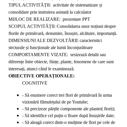
TIPUL ACTIVITĂȚII: activitate de sistematizare și
consolidare prin instruirea asistată la calculator
MIJLOC DE REALIZARE: prezentare PPT
SCOPUL ACTIVITĂȚII: Consolidarea unor noțiuni despre
florile de primăvară, denumire, însușiri, alcătuire, importanță.
DIMENSIUNI ALE DEZVOLTĂRII: caracteristici
strcturale și funcționale ale lumii înconjurătoare
COMPORTAMENTE VIZATE: sesizează detalii sau
diferențe între obiecte, ființe, plante, fenomene de care sunt
interesați, atunci când le examinează.
OBIECTIVE OPERAȚIONALE:
COGNITIVE
- Să enumere corect trei flori de primăvară în urma
vizionării filmulețului de pe Youtube;
- Să precizeze părțile componente ale plantei( florii);
- Să identifice cel puțin o floare după însușirile date;
- Să aleagă corect dintr-o mulțime de flori pe cele de