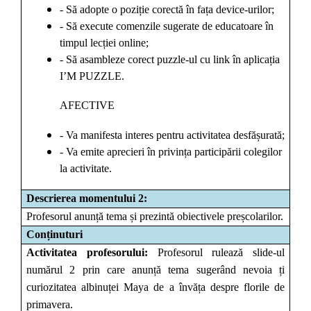
- Să adopte o poziție corectă în fața device-urilor;
- Să execute comenzile sugerate de educatoare în
timpul lecției online;
- Să asambleze corect puzzle-ul cu link în aplicația
I’M PUZZLE.
AFECTIVE
- Va manifesta interes pentru activitatea desfășurată;
- Va emite aprecieri în privința participării colegilor
la activitate.
Descrierea momentului 2:
Profesorul anunță tema și prezintă obiectivele preșcolarilor.
Conținuturi
Activitatea profesorului:
Profesorul rulează slide-ul
numărul 2 prin care anunță tema sugerând nevoia ți
curiozitatea albinuței Maya de a învăța despre florile de
primavera.