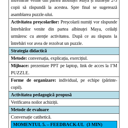
întrebările venite din partea albinuței Maya și numește 2-3
copii să răspundă la acestea. Spre final se sugerează
asamblarea puzzle-ului.
Activitatea preșcolarilor:
Preșcolarii numiți vor răspunde
întrebărilor venite din partea albinuței Maya, ceilalți
urmăresc cu atenție activitatea. După ce au răspuns la
întrebări vor avea de rezolvat un puzzle.
Strategia didactică
Metode:
conversația, explicația, exercițiul.
Mijloace:
prezentare PPT pe laptop, link de acces la I’M
PUZZLE.
Forme de organizare:
individual, pe echipe (p
ă
rinte-
copil).
Activitatea pedagogică propusă
Verificarea noilor achiziții.
Metode de evaluare
Conversație catihetică.
MOMENTUL 5. – FEEDBACK-UL (3 MIN)