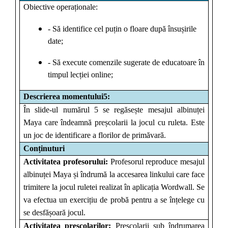
Obiective operaționale:
- Să identifice cel puțin o floare după însușirile
date;
- Să execute comenzile sugerate de educatoare în
timpul lecției online;
Descrierea momentului5:
În slide-ul numărul 5 se regăsește mesajul albinuței
Maya care îndeamnă preșcolarii la jocul cu ruleta. Este
un joc de identificare a florilor de primăvară.
Conținuturi
Activitatea profesorului:
Profesorul reproduce mesajul
albinuței Maya și îndrumă la accesarea linkului care face
trimitere la jocul ruletei realizat în aplicația Wordwall. Se
va efectua un exercițiu de probă pentru a se înțelege cu
se desfășoară jocul.
Activitatea preșcolarilor:
Preșcolarii sub îndrumarea