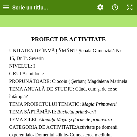
Scrie un titlu...
PROIECT DE ACTIVITATE
UNITATEA DE ÎNVĂȚĂMÂNT: Școala Gimnazială Nr.
15, Dr.Tr. Severin
NIVELUL: I
GRUPA: mi
jlocie
PROPUNĂTOARE: Ciocoiu ( Șerban) Magdalena Marinela
TEMA ANUALĂ DE STUDIU: Când, cum și de ce se
întâmplă?
TEMA PROIECTULUI TEMATIC:
Magia Primaverii
TEMA SĂPTĂMÂNII:
Buchetul primăverii
TEMA ZILEI:
Albinuța Maya și florile de primăvară
CATEGORIA DE ACTIVITATE:Activitate pe domenii
experențiale- Domeniul științe- Cunoașterea mediului