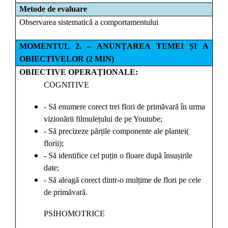
Metode de evaluare
Observarea sistematică a comportamentului
MOMENTUL 2. – ANUNȚAREA TEMEI ȘI A
OBIECTIVELOR (2 MIN)
OBIECTIVE OPERAȚIONALE:
COGNITIVE
- Să enumere corect trei flori de primăvară în urma
vizionării filmulețului de pe Youtube;
- Să precizeze părțile componente ale plantei(
florii);
- Să identifice cel puțin o floare după însușirile
date;
- Să aleagă corect dintr-o mulțime de flori pe cele
de primăvară.
PSIHOMOTRICE