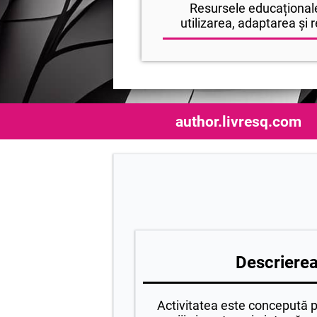
Resursele educaționale
utilizarea, adaptarea și r
author.livresq.com
Descrierea 
Activitatea este concepută p