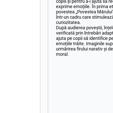
copiii și pentru a-i ajuta să 
exprime emoțiile. În prima et
povestea „Povestea Mărului”
într-un cadru care stimulează
curiozitatea.
După audierea poveștii, înțel
verificată prin întrebări adapt
ajuta pe copii să identifice p
emoțiile trăite. Imaginile supo
urmărirea firului narativ și 
moral.