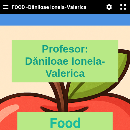
FOOD -Dăniloae Ionela-Valerica
Profesor:
Dăniloae Ionela-
Valerica
Food