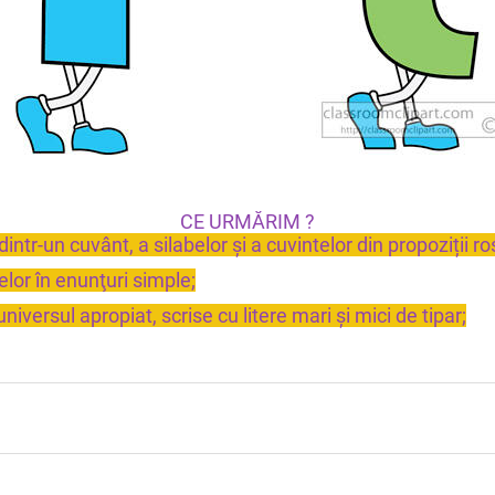
CE URMĂRIM ?
dintr-un cuvânt, a silabelor și a cuvintelor din propoziții rost
elor în enunţuri simple;
iversul apropiat, scrise cu litere mari și mici de tipar;