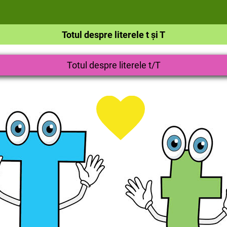
Totul despre literele t și T
Totul despre literele t/T