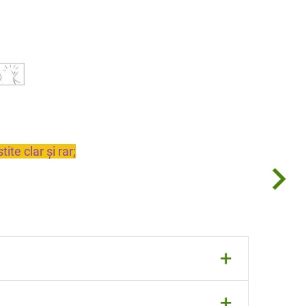
ite clar și rar;
+
+