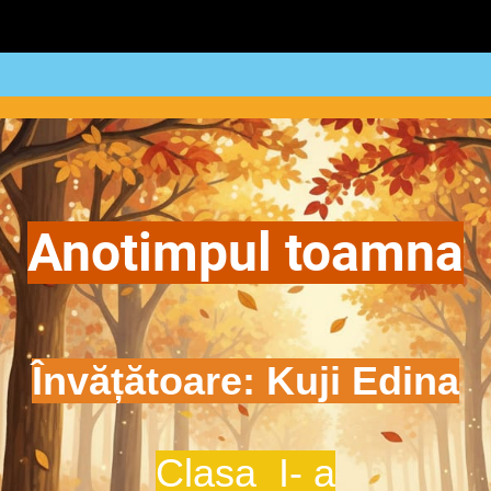
Anotimpul toamna
Învățătoare: Kuji Edina
Clasa I- a