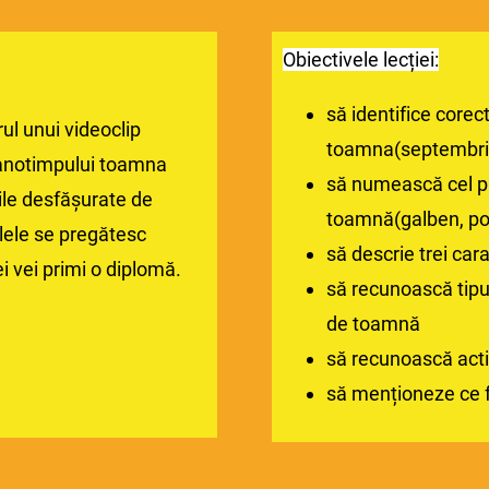
Obiectivele lecției:
să identifice corec
rul unui videoclip
toamna(septembrie
e anotimpului toamna
să numească cel puț
ile desfășurate de
toamnă(galben, po
lele se pregătesc
să descrie trei cara
iei vei primi o diplomă.
să recunoască tip
de toamnă
să recunoască acti
să menționeze ce 