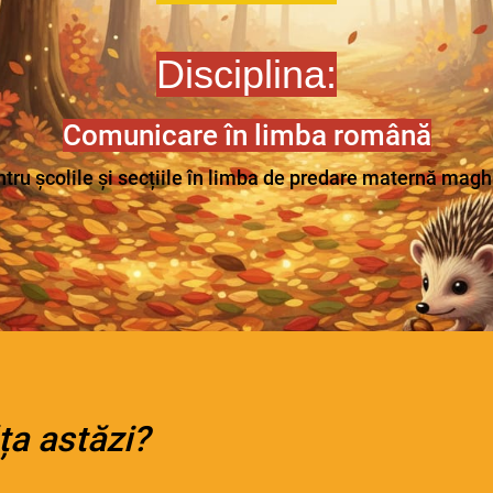
Disciplina:
Comunicare în limba română
ntru școlile și secțiile în limba de predare maternă magh
ța astăzi?