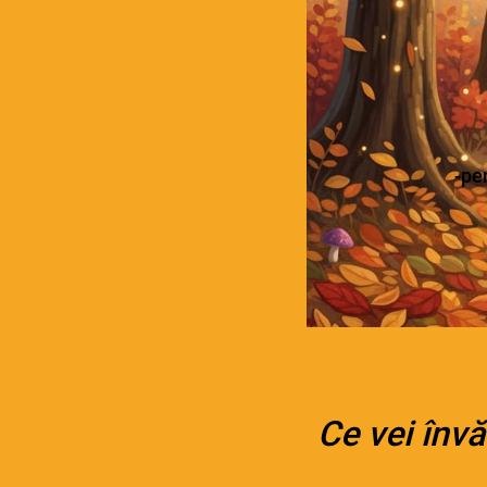
-pe
Ce vei învă