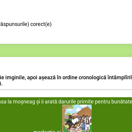
ăspunsurile) corect(e)
ie imginile, apoi așează în ordine cronologică întâmplîril
i.
a la moșneag și ii arată darurile primite pentru bunătatea