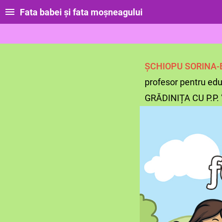
Fata babei și fata moșneagului
ȘCHIOPU SORINA-
profesor pentru edu
GRĂDINIȚA CU P.P.