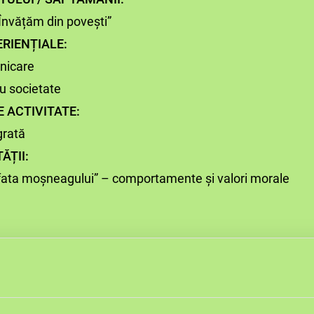
Învățăm din povești”
RIENȚIALE:
nicare
u societate
 ACTIVITATE:
grată
ĂȚII:
 fata moșneagului” – comportamente și valori morale