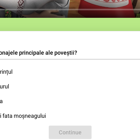
onajele principale ale poveștii?
rințul
urul
ra
i fata moșneagului
Continue