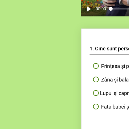
00:00
1. Cine sunt pers
Prințesa și p
Zâna și bala
Lupul și cap
Fata babei ș