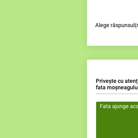
Alege răspunsul(r
Privește cu atenț
fata moșneagulu
Fata ajunge acas