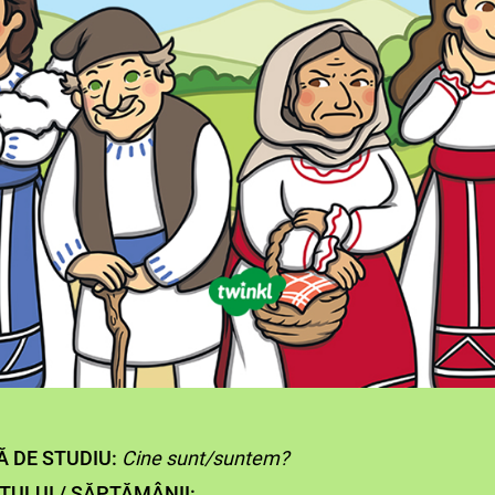
 DE STUDIU:
Cine sunt/suntem?
TULUI / SĂPTĂMÂNII: