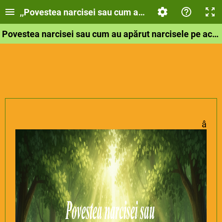
,,Povestea narcisei sau cum au apărut narcisele p
Povestea narcisei sau cum au apărut narcisele pe acest pământ.
â