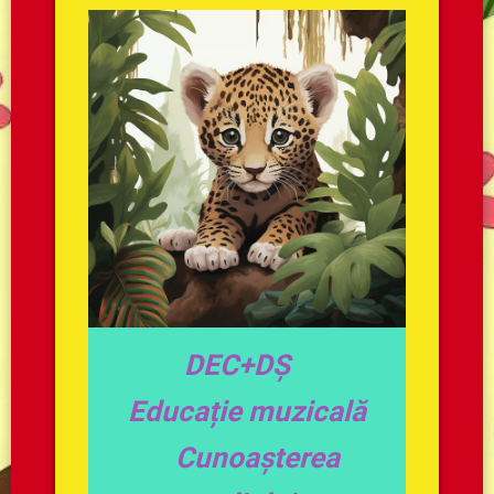
DEC+DȘ
Educație muzicală
Cunoașterea