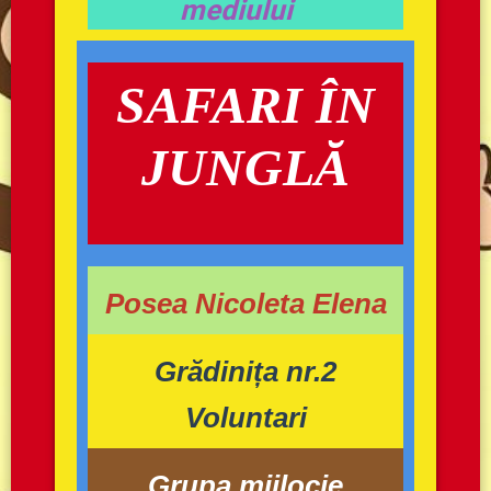
mediului
SAFARI ÎN
JUNGLĂ
Posea Nicoleta Elena
Grădinița nr.2
Voluntari
Grupa mijlocie