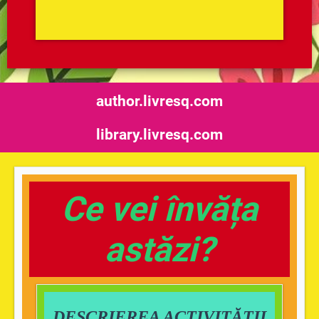
author.livresq.com
library.livresq.com
Ce vei învăța
astăzi?
DESCRIEREA ACTIVITĂȚII