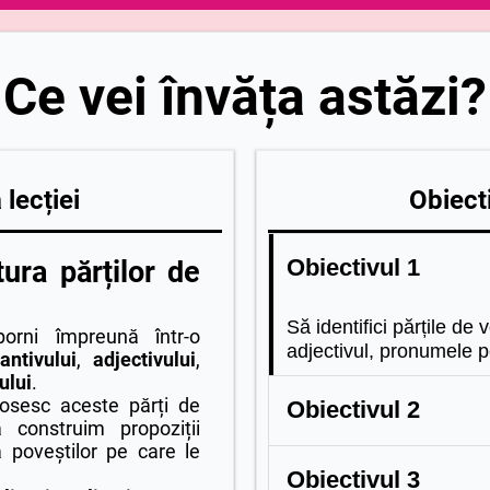
Ce vei învăța astăzi?
lecției
Obiecti
Obiectivul 1
ura părților de
Să identifici părțile de 
orni împreună într-o
adjectivul, pronumele p
antivului
,
adjectivului
,
ului
.
osesc aceste părți de
Obiectivul 2
 construim propoziții
 poveștilor pe care le
Să recunoști formele fie
Obiectivul 3