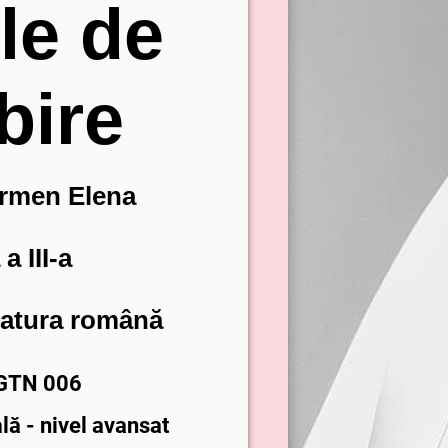
ile de
bire
rmen Elena
a III-a
eratura română
 GTN 006
lă - nivel avansat