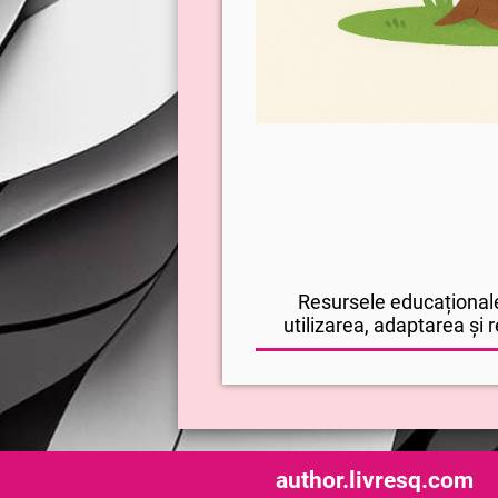
Resursele educaționale
utilizarea, adaptarea și r
author.livresq.com