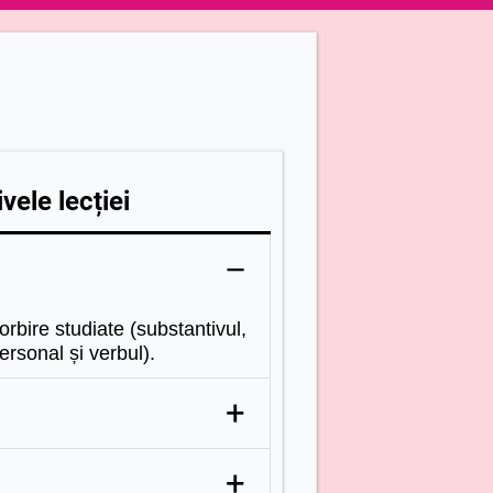
vele lecției
–
vorbire studiate (substantivul,
ersonal și verbul).
+
cărei părți de vorbire
+