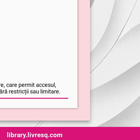
e, care permit accesul,
ră restricții sau limitare.
library.livresq.com