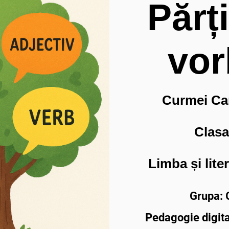
Părț
vor
Curmei Ca
Clasa 
Limba și lit
Grupa:
Pedagogie digita