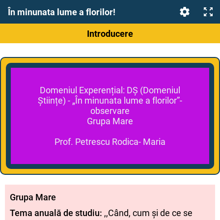
În minunata lume a florilor!
Introducere
Domeniul Experențial: DȘ (Domeniul
Științe) - „În minunata lume a florilor”-
observare
Grupa Mare
Prof. Petrescu Rodica- Maria
Grupa Mare
Tema anuală de studiu:
,,Când, cum și de ce se