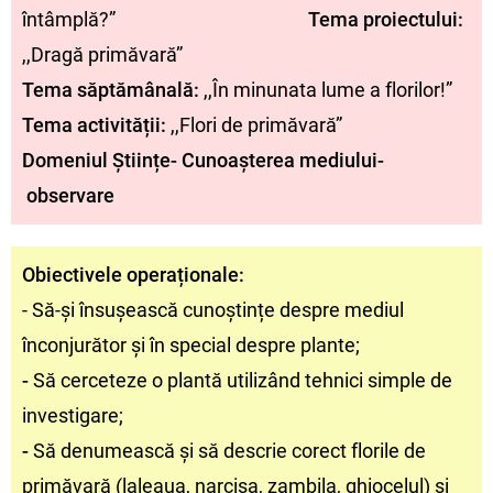
întâmplă?”
Tema proiectului:
,,Dragă primăvară”
Tema săptămânală:
,,În minunata lume a florilor!”
Tema activității:
,,Flori de primăvară”
Domeniul Științe- Cunoașterea mediului-
observare
Obiectivele operaționale:
- Să-și însușească cunoștințe despre mediul
înconjurător și în special despre plante;
-
Să cerceteze o plantă utilizând tehnici simple de
investigare;
-
Să denumească și să descrie corect florile de
primăvară (laleaua, narcisa, zambila, ghiocelul) și