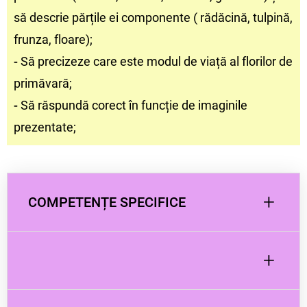
să descrie părțile ei componente ( rădăcină, tulpină,
frunza, floare);
-
Să precizeze care este modul de viață al florilor de
primăvară;
-
Să răspundă corect în funcție de imaginile
prezentate;
+
COMPETENȚE SPECIFICE
+
E. DEZVOLTAREA COGNITIVĂ ȘI CUNOAȘTEREA LUMII
Dimensiuni ale dezvoltării:
E.1. Relații, operații și deducții logice în mediul apropiat Comportamente
specifice: