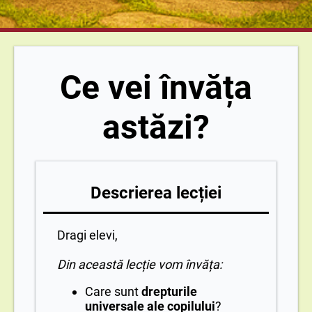
Ce vei învăța
astăzi?
Descrierea lecției
Dragi elevi,
Din această lecție vom învăța:
Care sunt
drepturile
universale ale copilului
?