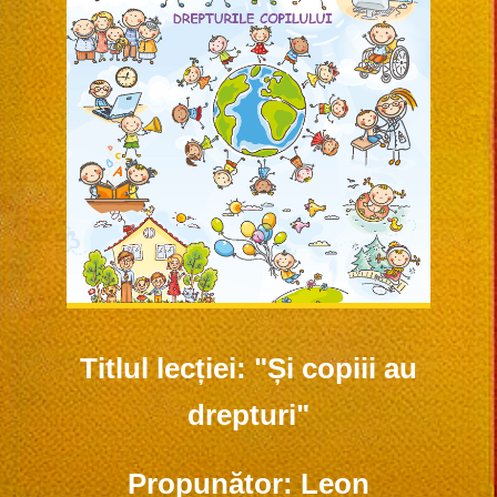
Titlul lecției: "Și copiii au
drepturi"
Propunător: Leon