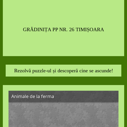
GRĂDINIȚA PP NR. 26 TIMIȘOARA
Rezolvă puzzle-ul și descoperă cine se ascunde!