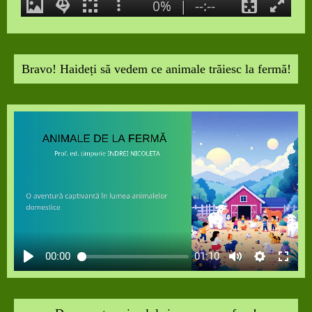
Bravo! Haideți să vedem ce animale trăiesc la fermă!
00:00
01:10