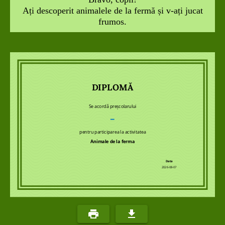
Ați descoperit animalele de la fermă și v-ați jucat
frumos.
DIPLOMĂ
Se acordă preșcolarului
–
pentru participarea la activitatea
Animale de la ferma
Data
2026-08-07