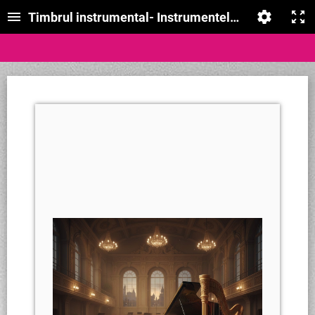
Timbrul instrumental- Instrumentele cu corzi