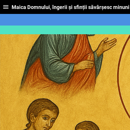
Maica Domnului, îngerii și sfinții săvârșesc minuni