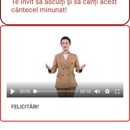
Te invit să asculți și să cânți acest
cântecel minunat!
00:00
00:18
FELICITĂRI!