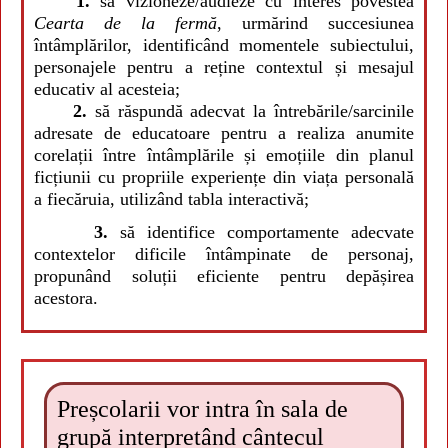
1.
să vizioneze/audieze cu interes povestea
Cearta de la fermă
, urmărind succesiunea
întâmplărilor,
identificând momentele subiectului,
personajele pentru a reține contextul și mesajul
educativ al acesteia
;
2.
să răspundă adecvat la întrebările/sarcinile
adresate de educatoare pentru a realiza anumite
corelații între întâmplările și emoțiile din planul
ficțiunii cu propriile experiențe din viața personală
a fiecăruia, utilizând tabla interactivă;
3.
să identifice comportamente adecvate
contextelor dificile întâmpinate de personaj,
propunând soluții eficiente pentru depășirea
acestora.
Preșcolarii vor intra în sala de
grupă interpretând cântecul