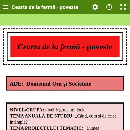
Cearta de la fermă - poveste
Cearta de la fermă -
poveste
ADE: Domeniul Om și Societate
NIVEL/GRUPA:
nivel I/ grupa mijlocie
TEMA ANUALĂ DE STUDIU:
„Când, cum și de ce se
întâmplă?”
TEMA PROIECTULUI TEMATIC:
„Lumea