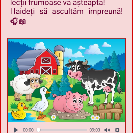
lecții frumoase vă așteaptă!
Haideți să ascultăm împreună!
🎧📖
00:00
09:03