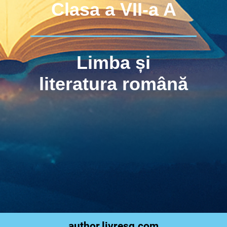
Clasa a VII-a A
Limba și
literatura română
author.livresq.com