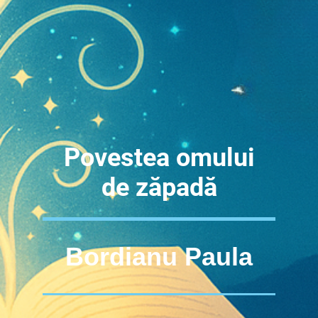
Povestea omului
de zăpadă
Bordianu Paula