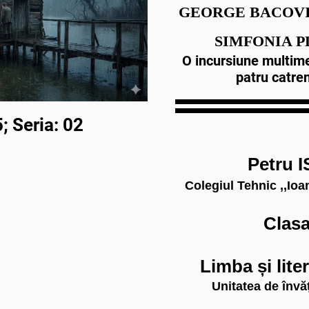
GEORGE BACOVI
SIMFONIA P
O incursiune multime
patru catre
; Seria: 02
Petru 
Colegiul Tehnic ,,Ioa
Clasa
Limba și lit
Unitatea de învăț