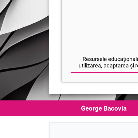
Resursele educaționale
utilizarea, adaptarea și r
George Bacovia