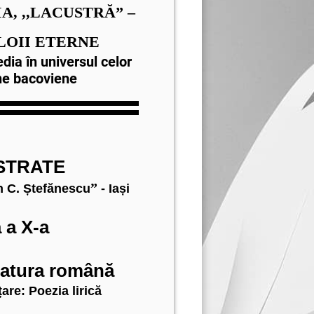
A, ,,LACUSTRĂ
”
–
LOII ETERNE
dia în universul celor
ne bacoviene
ISTRATE
”
n C. Ștefănescu
- Iași
 a X-a
eratura română
are: Poezia lirică