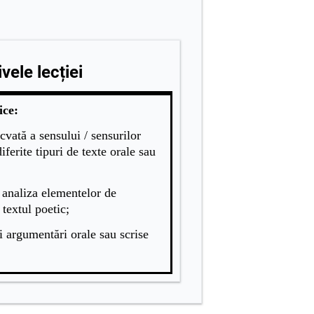
vele lecției
ice:
cvată a sensului / sensurilor
ferite tipuri de texte orale sau
i analiza elementelor de
 textul poetic;
i argumentări orale sau scrise