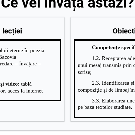
Ce vei învăța astăzi?
lecției
Obiecti
Competenţe specif
loii eterne în poezia
 Bacovia
1.2. Receptarea ade
predare – învățare –
unui mesaj transmis prin di
scrise;
;
2.3. Identificarea ş
și video
:
tablă
compoziţie şi de limbaj în
or, acces la internet
3.3. Elaborarea une
pe baza textelor studiate.