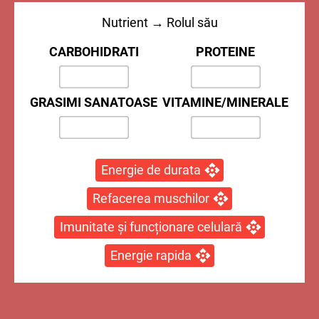
Nutrient → Rolul său
CARBOHIDRATI
PROTEINE
GRASIMI SANATOASE
VITAMINE/MINERALE
Energie de durata
Refacerea muschilor
Imunitate și funcționare celulară
Energie rapida