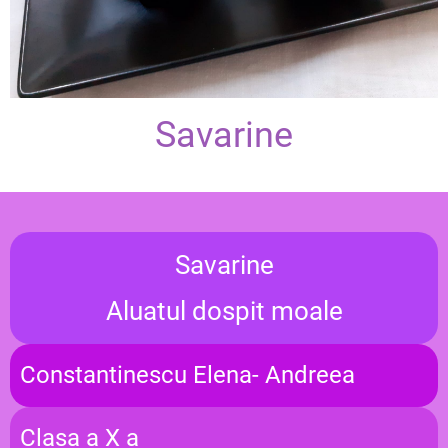
Savarine
Savarine
Aluatul dospit moale
Constantinescu Elena- Andreea
Clasa a X a