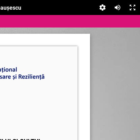
Ceauşescu