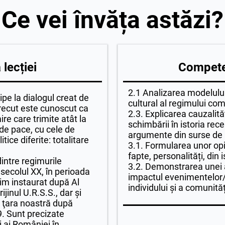
Ce vei învăța astăzi?
lecției
Competen
2.1 Analizarea modelului 
icipe la dialogul creat de
cultural al regimului co
trecut este cunoscut ca
2.3. Explicarea cauzalități
re care trimite atât la
schimbării în istoria rec
 de pace, cu cele de
argumente din surse de 
itice diferite: totalitare
3.1. Formularea unor opi
fapte, personalități, din 
intre regimurile
3.2. Demonstrarea unei at
secolul XX, în perioada
impactul evenimentelor/
gim instaurat după Al
individului și a comunităț
jinul U.R.S.S., dar şi
n ţara noastră după
. Sunt precizate
 ai României în