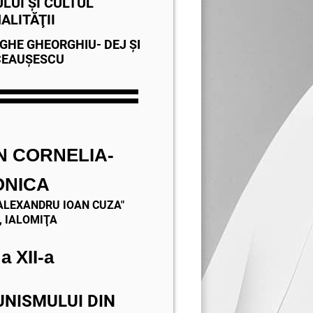
LUI ŞI CULTUL
ALITĂŢII
RGHE GHEORGHIU- DEJ
ŞI
CEAUŞESCU
N CORNELIA-
ONICA
,ALEXANDRU IOAN CUZA"
,
IALOMIŢA
a XII-a
UNISMULUI DIN