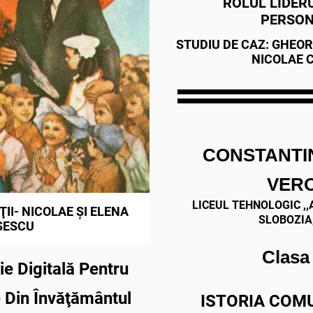
ROLUL LIDERU
PERSON
STUDIU DE CAZ: GHEO
NICOLAE
CONSTANTI
VER
LICEUL TEHNOLOGIC ,
II- NICOLAE ŞI ELENA
SLOBOZIA
ŞESCU
Clasa 
gie
Digitală Pentru
e Din
Învăţământul
ISTORIA COM