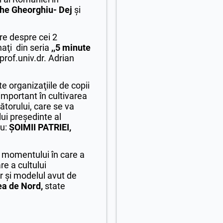
he Gheorghiu- Dej
şi
re despre cei 2
aţi din seria
,,5 minute
 prof.univ.dr. Adrian
 organizaţiile de copii
 important în cultivarea
ătorului, care se va
lui preşedinte al
cu:
ŞOIMII PATRIEI,
a momentului în care a
e a cultului
ar şi modelul avut de
ea de Nord,
state