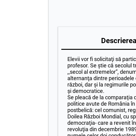
Descrierea 
Elevii vor fi solicitaţi să part
profesor.
Se ştie că secolul 
,,secol al extremelor”, denumi
alternanţa dintre perioadele
război, dar şi la regimurile pol
şi democratice.
Se pleacă de la comparaţia d
politice avute de România în 
postbelică: cel comunist, re
Doilea Război Mondial, cu spri
democraţia- care a revenit î
revoluţia din decembrie 1989
numele celor doi conducători