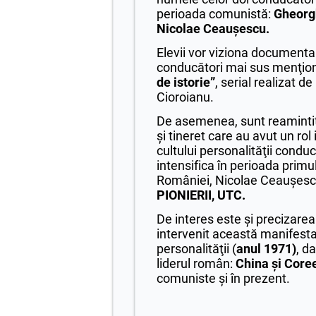
perioada comunistă:
Gheorg
Nicolae Ceauşescu.
Elevii vor viziona documenta
conducători mai sus menţion
de istorie”
, serial realizat de
Cioroianu.
De asemenea, sunt reamintite
şi tineret care au avut un rol
cultului personalităţii conduc
intensifica în perioada primu
României, Nicolae Ceauşes
PIONIERII, UTC.
De interes este şi precizare
intervenit această manifestar
personalităţii (
anul 1971)
, d
liderul român:
China şi Core
comuniste şi în prezent.