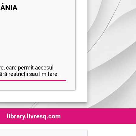
ÂNIA
e, care permit accesul,
ră restricții sau limitare.
library.livresq.com