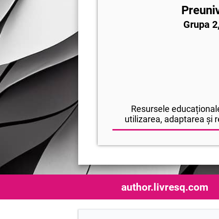
Preuniv
Grupa 2,
Resursele educaționale
utilizarea, adaptarea și r
author.livresq.com