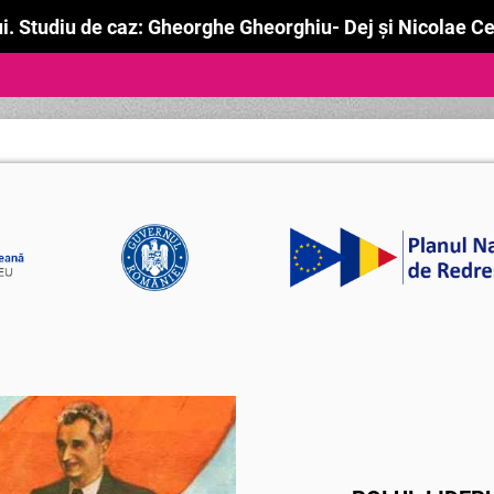
ului. Studiu de caz: Gheorghe Gheorghiu- Dej şi Nicolae 