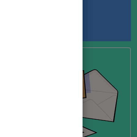
Felicitarea
Clasa:
a II-a
Prof. înv. primar:
Anca- Livia Borzu