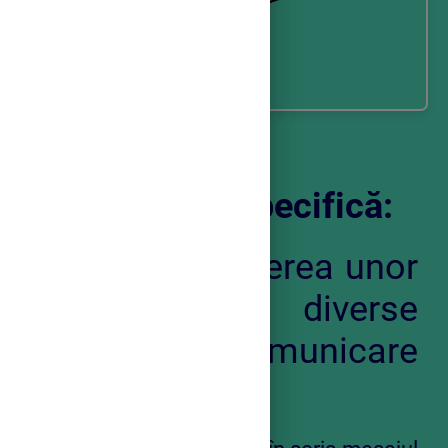
Competență specifică:
4.1. Scrierea unor
mesaje, în diverse
contexte de comunicare
Elevii vor învăța: