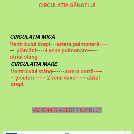
CIRCULAȚIA SÂNGELUI
CIRCULAȚIA MICĂ
Ventriculul drept---artera pulmonară----
-- plămâni----4 vene pulmonare-----
atriul stâng
CIRCULAȚIA MARE
Ventriculul stâng------artera aortă----
- ţesuturi ----- 2 vene cave----- atriul
drept
VIZIONAȚI ACEST FILMULEȚ