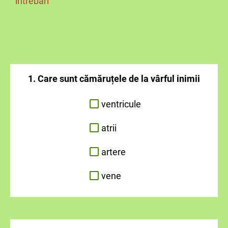
întrebări
1. Care sunt cămăruțele de la vârful inimii
ventricule
atrii
artere
vene